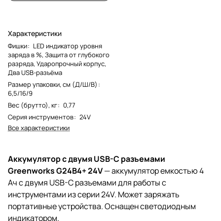
Характеристики
Фишки
:
LED индикатор уровня
заряда в %, Защита от глубокого
разряда, Ударопрочный корпус,
Два USB-разъёма
Размер упаковки, см (Д/Ш/В)
:
6,5/16/9
Вес (брутто), кг
:
0,77
Серия инструментов
:
24V
Все характеристики
Аккумулятор с двумя USB-C разъемами
Greenworks G24B4+ 24V
— аккумулятор емкостью 4
Ач c двумя USB-C разъемами для работы с
инструментами из серии 24V. Может заряжать
портативные устройства. Оснащен светодиодным
индикатором.