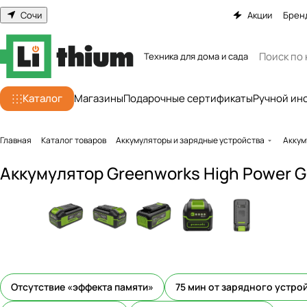
Сочи
Акции
Брен
Техника для дома и сада
Каталог
Магазины
Подарочные сертификаты
Ручной ин
Главная
Каталог товаров
Аккумуляторы и зарядные устройства
Аккум
Аккумулятор Greenworks High Power G
Отсутствие «эффекта памяти»
75 мин от зарядного устро