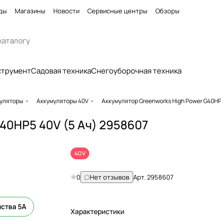
ды
Магазины
Новости
Сервисные центры
Обзоры
струмент
Садовая техника
Снегоуборочная техника
уляторы
Аккумуляторы 40V
Аккумулятор Greenworks High Power G40HP
40HP5 40V (5 Ач) 2958607
40V
0
Нет отзывов
Арт.
2958607
йства 5А
Характеристики