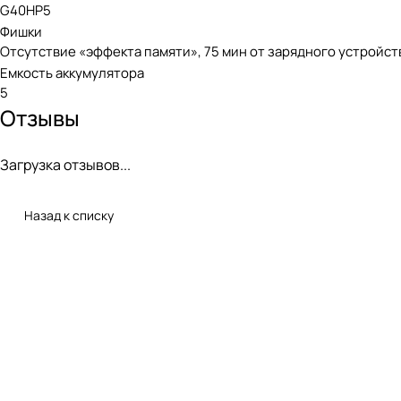
G40HP5
+4°C ~ + 40°C. Производитель оставляет за 
Фишки
Отсутствие «эффекта памяти», 75 мин от зарядного устройст
Емкость аккумулятора
Аккумуляторная линейка Greenwo
5
Отзывы
Аккумулятор относится к линейке 40V и со всеми устройст
большинства видов садовых работ.
Загрузка отзывов...
Назад к списку