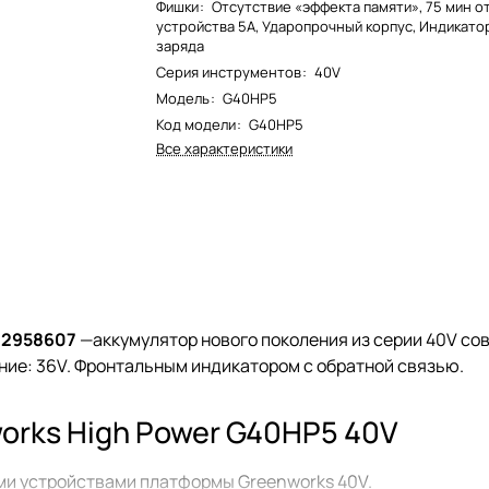
Фишки
:
Отсутствие «эффекта памяти», 75 мин о
устройства 5А, Ударопрочный корпус, Индикато
заряда
Серия инструментов
:
40V
Модель
:
G40HP5
Код модели
:
G40HP5
Все характеристики
) 2958607
—аккумулятор нового поколения из серии 40V со
ние: 36V. Фронтальным индикатором с обратной связью.
orks High Power G40HP5 40V
ми устройствами платформы Greenworks 40V.