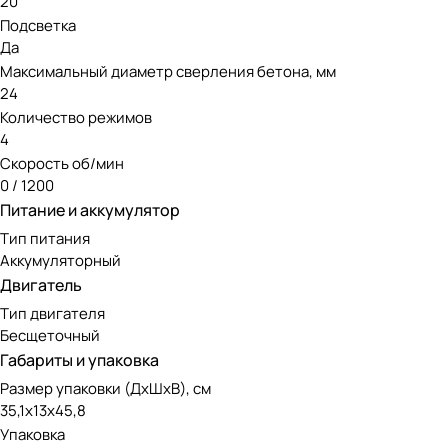
20
Быстрая зарядка
Подсветка
Да
Мгновенный запуск инструмента
Максимальный диаметр сверления бетона, мм
Низкий уровень шума
24
Количество режимов
Индикатор состояния уровня заряда
4
Нет выхлопов
Скорость об/мин
0 / 1200
Питание и аккумулятор
Тип питания
Аккумуляторный
Двигатель
Тип двигателя
Бесщеточный
Габариты и упаковка
Размер упаковки (ДxШxВ), см
35,1х13х45,8
Упаковка