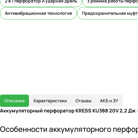
2 в 1 перфоратор и ударная дрель
3 режима работы перф
Антивибрационная технология
Предохранительная муфт
Описание
Характеристики
Отзывы
АКБ и ЗУ
Аккумуляторный перфоратор KRESS KU388 20V 2,2 Дж
Особенности аккумуляторного перфо