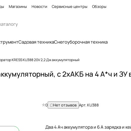
ды
Магазины
Новости
Сервисные центры
Обзоры
струмент
Садовая техника
Снегоуборочная техника
ратор KRESS KU388 20V 2,2 Дж аккумуляторный
кумуляторный, с 2хАКБ на 4 А*ч и ЗУ 
0
Нет отзывов
Арт.
KU388
Два 4 Ач аккумулятора и 6 А зарядка и ке