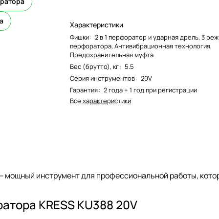
оратора
а
Характеристики
Фишки
:
2 в 1 перфоратор и ударная дрель, 3 ре
перфоратора, Антивибрационная технология,
Предохранительная муфта
Вес (брутто), кг
:
5.5
Серия инструментов
:
20V
Гарантия
:
2 года + 1 год при регистрации
Все характеристики
— мощный инструмент для профессиональной работы, кото
ратора KRESS KU388 20V