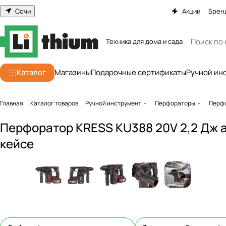
Сочи
Акции
Брен
Техника для дома и сада
Каталог
Магазины
Подарочные сертификаты
Ручной ин
Главная
Каталог товаров
Ручной инструмент
Перфораторы
Перфо
Перфоратор KRESS KU388 20V 2,2 Дж ак
кейсе