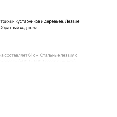
 стрижки кустарников и деревьев. Лезвие
 Обратный ход ножа.
жа составляет 61 см. Стальные лезвия с
корости (4000 и 5000 резов в минуту)
ь от случайного включения
вания и снижает утомляемость