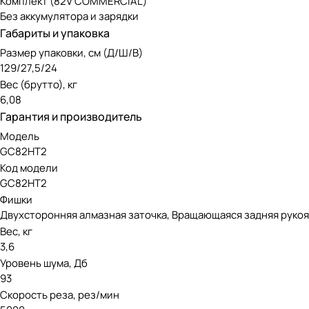
Комплект (82V COMMERCIAL)
Без аккумулятора и зарядки
Габариты и упаковка
Размер упаковки, см (Д/Ш/В)
129/27,5/24
Вес (брутто), кг
6,08
Гарантия и производитель
Модель
GC82HT2
Код модели
GC82HT2
Фишки
Двухсторонняя алмазная заточка, Вращающаяся задняя рукоя
Вес, кг
3,6
Уровень шума, Дб
93
Скорость реза, рез/мин