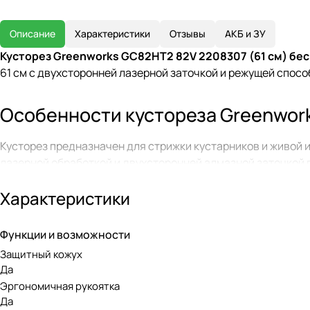
Описание
Характеристики
Отзывы
АКБ и ЗУ
Кусторез Greenworks GC82HT2 82V 2208307 (61 см) б
61 см с двухсторонней лазерной заточкой и режущей спос
Особенности кустореза Greenwor
Кусторез предназначен для стрижки кустарников и живой и
лазерной обработкой и двухсторонней алмазной заточкой 
позволяют адаптировать процесс
Характеристики
Модель GC82HT2 оснащена щитком для защиты рук, что га
предотвращает непреднамеренный запуск кустореза. Пово
Функции и возможности
оператора.
Защитный кожух
Да
Бесщеточный двигатель DigiPro
Эргономичная рукоятка
Да