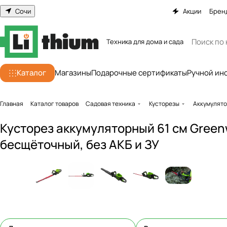
Сочи
Акции
Брен
Техника для дома и сада
Каталог
Магазины
Подарочные сертификаты
Ручной ин
Главная
Каталог товаров
Садовая техника
Кусторезы
Аккумулято
Кусторез аккумуляторный 61 см Green
бесщёточный, без АКБ и ЗУ