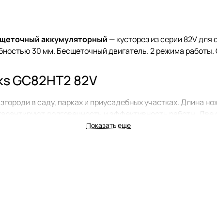
есщеточный аккумуляторный
— кусторез из серии 82V для
обностью 30 мм. Бесщеточный двигатель. 2 режима работы.
ks GC82HT2 82V
згороди в саду, парках и приусадебных участках. Длина но
гарантируют долговечность и эффективность работы. Две с
Показать еще
рантирует безопасность во время стрижки. Предохранител
ротная задняя рукоятка обеспечивает удобство использо