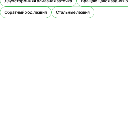
Двухсторонняя алмазная заточка
Вращающаяся задняя р
Обратный ход лезвия
Стальные лезвия