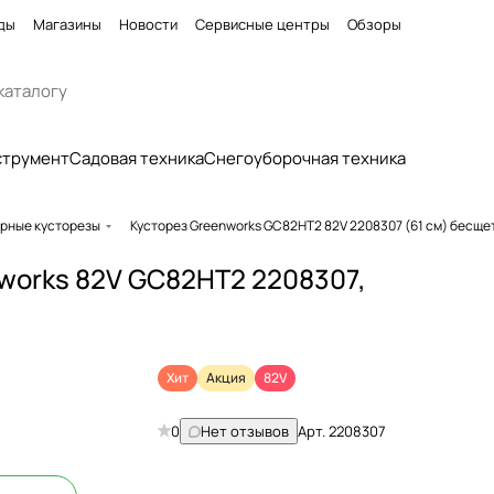
ды
Магазины
Новости
Сервисные центры
Обзоры
струмент
Садовая техника
Снегоуборочная техника
рные кусторезы
Кусторез Greenworks GC82HT2 82V 2208307 (61 см) бесщ
works 82V GC82HT2 2208307,
Хит
Акция
82V
0
Нет отзывов
Арт.
2208307