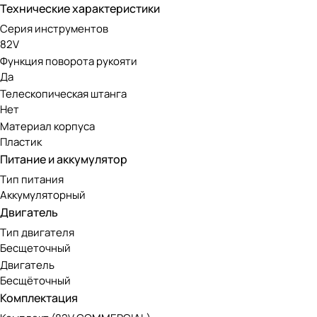
Инструмент оснащен передовым бесщеточным двигателем. 
Технические характеристики
нуждается в сложном обслуживании, при этом экологичен 
Серия инструментов
82V
Аккумуляторная линейка Greenwo
Функция поворота рукояти
Да
Телескопическая штанга
Модель работает от аккумуляторов 82V, совместимых с др
Нет
отлично подойдет как для коммерческого использования, та
Материал корпуса
Пластик
Питание и аккумулятор
Тип питания
Аккумуляторный
Двигатель
Тип двигателя
Бесщеточный
Двигатель
Бесщёточный
Комплектация