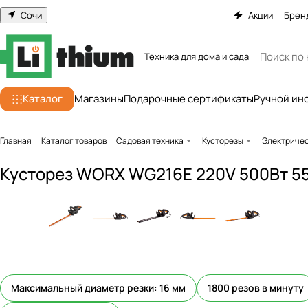
Сочи
Акции
Брен
Техника для дома и сада
Каталог
Магазины
Подарочные сертификаты
Ручной ин
Главная
Каталог товаров
Садовая техника
Кусторезы
Электричес
Кусторез WORX WG216E 220V 500Вт 55
Максимальный диаметр резки: 16 мм
1800 резов в минуту