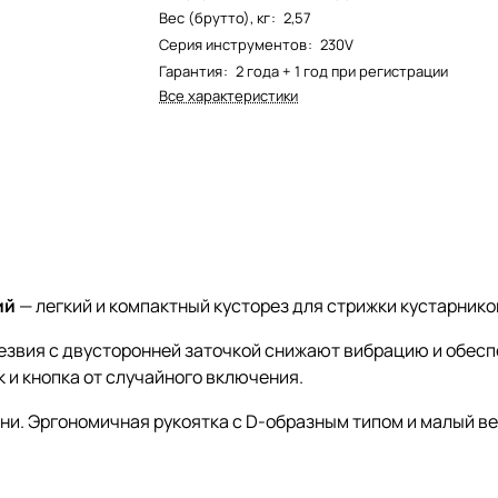
Вес (брутто), кг
:
2,57
Серия инструментов
:
230V
Гарантия
:
2 года + 1 год при регистрации
Все характеристики
ий
— легкий и компактный кусторез для стрижки кустарнико
 Лезвия с двусторонней заточкой снижают вибрацию и обес
 и кнопка от случайного включения.
ени. Эргономичная рукоятка с D-образным типом и малый ве