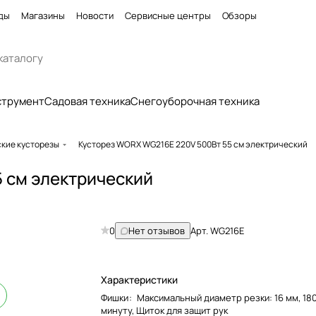
ды
Магазины
Новости
Сервисные центры
Обзоры
струмент
Садовая техника
Снегоуборочная техника
кие кусторезы
Кусторез WORX WG216E 220V 500Вт 55 см электрический
 см электрический
0
Нет отзывов
Арт.
WG216E
Характеристики
Фишки
:
Максимальный диаметр резки: 16 мм, 18
минуту, Щиток для защит рук