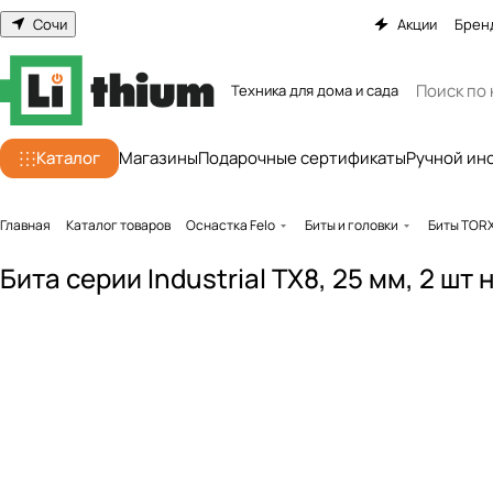
Сочи
Акции
Брен
Техника для дома и сада
Каталог
Магазины
Подарочные сертификаты
Ручной ин
Главная
Каталог товаров
Оснастка Felo
Биты и головки
Биты TOR
Бита серии Industrial TX8, 25 мм, 2 шт