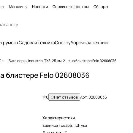
ды
Магазины
Новости
Сервисные центры
Обзоры
струмент
Садовая техника
Снегоуборочная техника
X
Бита серии Industrial TX8, 25 мм, 2 шт на блистере Felo 02608036
 на блистере Felo 02608036
0
Нет отзывов
Арт.
02608036
Характеристики
Единица товара
:
Штука
Длина, мм
:
7