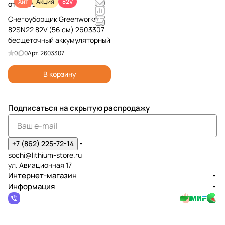
Хит
Акция
82V
от 49 990 ₽
Снегоуборщик Greenworks
82SN22 82V (56 см) 2603307
бесщеточный аккумуляторный
0
0
Арт.
2603307
В корзину
Подписаться
на скрытую распродажу
+7 (862) 225-72-14
sochi@lithium-store.ru
ул. Авиационная 17
Интернет-магазин
Информация