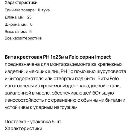
Характеристики
Единица товара
:
Штука
Длина, мм
:
25
Ширина, мм
:
6
Высота, мм
:
6
Все характеристики
Бита крестовая РН 1х25мм Felo серии Impact
предназначена для монтажа/демонтажа крепежных
изделий, имеющих шлиц РН 1 с помощью шуруповерта
и битодержателя или отвёртки под биты. Биты Felo
изготовлены из хром-молибден-ванадиевой стали,
закаленной в масле, обеспечивающей бОльшую
износостойкость по сравнению с обычными битами и
устойчивы к ударным нагрузкам.
Поставка - упаковка 5 шт.
Характеристики