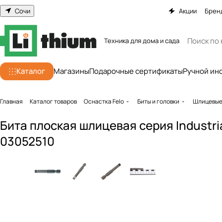
Сочи
Акции
Брен
Техника для дома и сада
Каталог
Магазины
Подарочные сертификаты
Ручной ин
Главная
Каталог товаров
Оснастка Felo
Биты и головки
Шлицевые
Бита плоская шлицевая серия Industrial
03052510