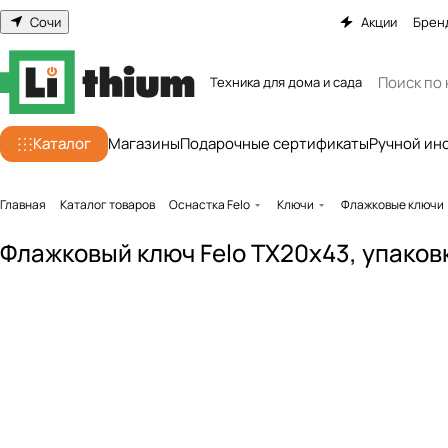
Сочи
Акции
Брен
Техника для дома и сада
Каталог
Магазины
Подарочные сертификаты
Ручной ин
Главная
Каталог товаров
Оснастка Felo
Ключи
Флажковые ключи
Флажковый ключ Felo TX20x43, упаковк