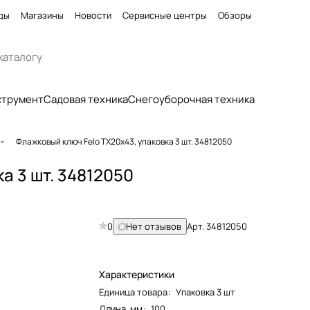
ды
Магазины
Новости
Сервисные центры
Обзоры
струмент
Садовая техника
Снегоуборочная техника
Флажковый ключ Felo TX20x43, упаковка 3 шт. 34812050
а 3 шт. 34812050
0
Нет отзывов
Арт.
34812050
Характеристики
Единица товара
:
Упаковка 3 шт
Длина, мм
:
100