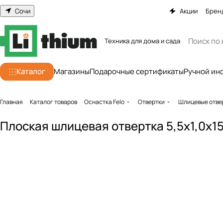
Сочи
Акции
Брен
Техника для дома и сада
Каталог
Магазины
Подарочные сертификаты
Ручной ин
Главная
Каталог товаров
Оснастка Felo
Отвертки
Шлицевые отве
Плоская шлицевая отвертка 5,5х1,0х15