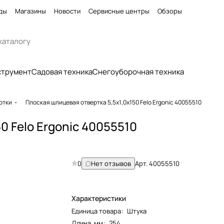
ды
Магазины
Новости
Сервисные центры
Обзоры
струмент
Садовая техника
Снегоуборочная техника
ртки
Плоская шлицевая отвертка 5,5х1,0х150 Felo Ergonic 40055510
0 Felo Ergonic 40055510
0
Нет отзывов
Арт.
40055510
Характеристики
Единица товара
:
Штука
Длина, мм
:
254