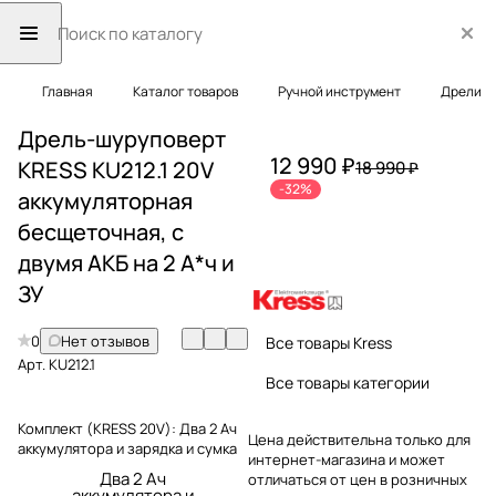
Главная
Каталог товаров
Ручной инструмент
Дрели
Дрель-шуруповерт
12 990 ₽
KRESS KU212.1 20V
18 990 ₽
-32%
аккумуляторная
бесщеточная, с
двумя АКБ на 2 А*ч и
ЗУ
0
Нет отзывов
Все товары Kress
Арт.
KU212.1
Все товары категории
Комплект (KRESS 20V):
Два 2 Ач
Цена действительна только для
аккумулятора и зарядка и сумка
интернет-магазина и может
Два 2 Ач
отличаться от цен в розничных
аккумулятора и