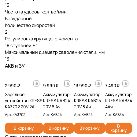
13
Частота ударов, кол-во/мин
Безударный
Количество скоростей
2
Регулировка крутящего момента
18 ступеней + 1
Максимальный диаметр сверления стали, мм
13
АКБ и ЗУ
2 990 ₽
9 990 ₽
13 990 ₽
7 490 ₽
Зарядное
Аккумулятор
Аккумулятор
Аккумулятор
устройство KRESS
KRESS KAB24
KRESS KAB25
KRESS KAB34
KA3702 20V 2A
20V 6 Ач
20V 8 Ач
4Ач
Арт.
KA3702
Арт.
KAB24
Арт.
KAB25
Арт.
KAB34
В
В корзину
В корзину
В корзину
корзину
С этим товаром покупают