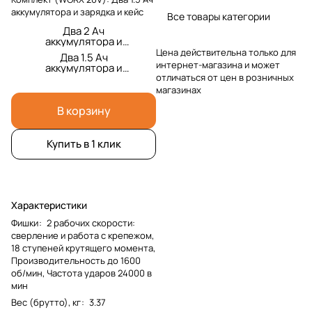
аккумулятора и зарядка и кейс
Все товары категории
Два 2 Ач
аккумулятора и
зарядка и кейс
Цена действительна только для
Два 1.5 Ач
интернет-магазина и может
аккумулятора и
зарядка и кейс
отличаться от цен в розничных
магазинах
В корзину
Купить в 1 клик
Характеристики
Фишки
:
2 рабочих скорости:
сверление и работа с крепежом,
18 ступеней крутящего момента,
Производительность до 1600
об/мин, Частота ударов 24000 в
мин
Вес (брутто), кг
:
3.37