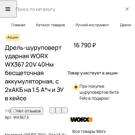
Главная
Каталог товаров
Ручной инструмент
Дрели
Акция
16 790 ₽
Дрель-шуруповерт
ударная WORX
WX367 20V 40Нм
бесщеточная
Товар участвует в акции
аккумуляторная, с
При покупке
2хАКБ на 1.5 А*ч и ЗУ
шуруповертов бита
в кейсе
Felo в подарок!
0
Нет отзывов
Арт.
WX367.3
Все товары Worx
Комплект (WORX 20V):
Два 1.5 Ач