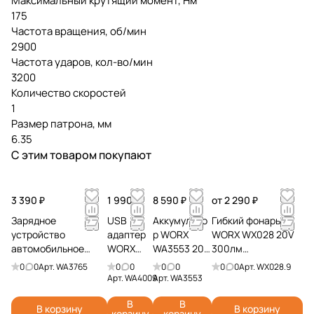
Максимальный крутящий момент, Нм
175
Частота вращения, об/мин
2900
Частота ударов, кол-во/мин
3200
Количество скоростей
1
Размер патрона, мм
6.35
С этим товаром покупают
3 390 ₽
1 990 ₽
8 590 ₽
от 2 290 ₽
Зарядное
USB
Аккумулято
Гибкий фонарь
устройство
адаптер
р WORX
WORX WX028 20V
автомобильное
WORX
WA3553 20V
300лм
WORX WA3765 20V
WA4009
4Ач
аккумуляторный
0
0
Арт.
WA3765
0
0
0
0
0
0
Арт.
WX028.9
2А
Арт.
WA4009
Арт.
WA3553
В
В
В корзину
В корзину
корзину
корзину