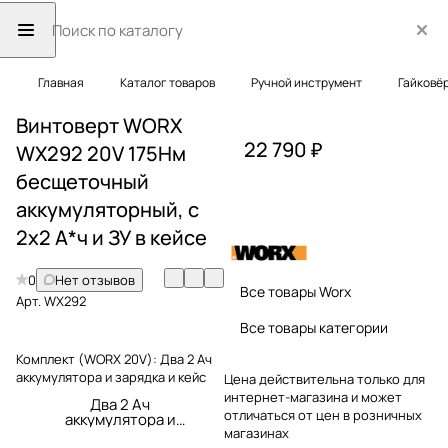
Главная
Каталог товаров
Ручной инструмент
Гайковё
Винтоверт WORX
22 790 ₽
WX292 20V 175Нм
бесщеточный
аккумуляторный, с
2х2 А*ч и ЗУ в кейсе
0
Нет отзывов
Все товары Worx
Арт.
WX292
Все товары категории
Комплект (WORX 20V):
Два 2 Ач
аккумулятора и зарядка и кейс
Цена действительна только для
интернет-магазина и может
Два 2 Ач
отличаться от цен в розничных
аккумулятора и
зарядка и кейс
магазинах