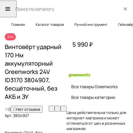
Главная
Каталог товаров
Ручной инструмент
Гайковё
24V
5 990 ₽
Винтовёрт ударный
170 Нм
аккумуляторный
Greenworks 24V
ID3170 3804907,
Все товары Greenworks
бесщёточный, без
АКБ и ЗУ
Все товары категории
0
Нет отзывов
Цена действительна только для
Арт.
3804907
интернет-магазина и может
отличаться от цен в розничных
магазинах
Комплект (24V):
Без