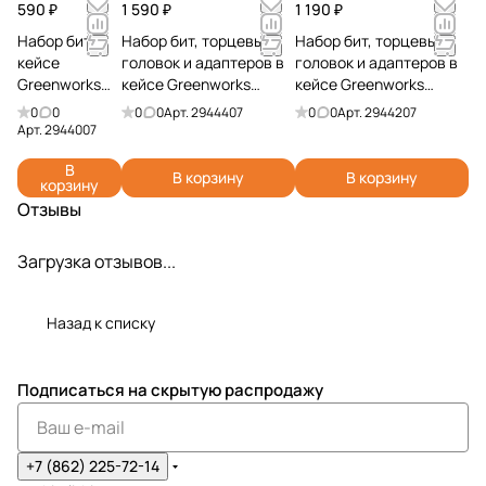
590 ₽
1 590 ₽
1 190 ₽
Набор бит в
Набор бит, торцевых
Набор бит, торцевых
кейсе
головок и адаптеров в
головок и адаптеров в
Greenworks
кейсе Greenworks
кейсе Greenworks
2944007 (20
2944407 (70 шт.)
2944207 (40 шт.)
0
0
0
0
Арт.
2944407
0
0
Арт.
2944207
шт.)
Арт.
2944007
В
В корзину
В корзину
корзину
Отзывы
Загрузка отзывов...
Назад к списку
Подписаться
на скрытую распродажу
+7 (862) 225-72-14