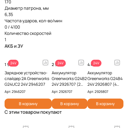
170
Диаметр патрона, мм
6,35
Частота ударов, кол-во/мин
0 / 4100
Количество скоростей
1
АКБ и ЗУ
24V
24V
24V
1 990 ₽
2 990 ₽
4 491 ₽
Зарядное устройство-
Аккумулятор
Аккумулятор
слайдер 2А Greenworks
Greenworks G24B2
Greenworks G24B4
G24UC2 24V 2946207
24V 2926707 (2
24V 2926807 (4
Ач)
Ач)
Арт.
2946207
Арт.
2926707
Арт.
2926807
В корзину
В корзину
В корзину
С этим товаром покупают