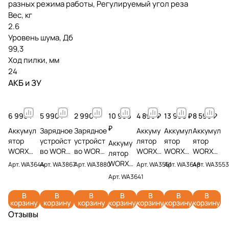
разных режима работы, Регулируемый угол реза
Вес, кг
2.6
Уровень шума, Дб
99,3
Ход пилки, мм
24
АКБ и ЗУ
6 990 ₽
5 990 ₽
2 990 ₽
10 990
4 890 ₽
13 990 ₽
8 590 ₽
₽
Аккумул
Зарядное
Зарядное
Аккуму
Аккумул
Аккумул
ятор
устройст
устройст
лятор
ятор
ятор
Аккуму
WORX
во WORX
во WORX
WORX
WORX
WORX
лятор
WA3644
WA3867
WA3880
WA3551
WA3648
WA3553
WORX
Арт.
WA3644
Арт.
WA3867
Арт.
WA3880
Арт.
WA3551
Арт.
WA3648
Арт.
WA3553
PRO 20V
20V 6А
20V 2А
20V 2Ач
20V 8Ач
20V 4Ач
WA3641
Арт.
WA3641
4Ач
20V 6Ач
В
В
В
В
В
В
В
корзину
корзину
корзину
корзину
корзину
корзину
корзину
Отзывы