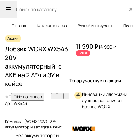
Главная
Каталог товаров
Ручной инструмент
Пилы
Акция
11 990 ₽
14 990 ₽
Лобзик WORX WX543
-20%
20V
аккумуляторный, с
АКБ на 2 А*ч и ЗУ в
Товар участвует в акции
кейсе
Инновации для жизни:
0
Нет отзывов
лучшие решения от
Арт.
WX543
бренда WORX
Комплект (WORX 20V):
2 Ач
аккумулятор и зарядка и кейс
Без аккумулятора и