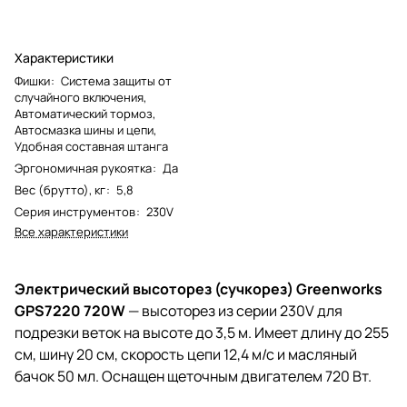
Характеристики
Фишки
:
Система защиты от
случайного включения,
Автоматический тормоз,
Автосмазка шины и цепи,
Удобная составная штанга
Эргономичная рукоятка
:
Да
Вес (брутто), кг
:
5,8
Серия инструментов
:
230V
Все характеристики
Электрический высоторез (сучкорез) Greenworks
GPS7220 720W
— высоторез из серии 230V для
подрезки веток на высоте до 3,5 м. Имеет длину до 255
см, шину 20 см, скорость цепи 12,4 м/с и масляный
бачок 50 мл. Оснащен щеточным двигателем 720 Вт.