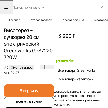
Главная
Каталог товаров
Садовая техника
Высоторез
Высоторез –
9 990 ₽
сучкорез 20 см
электрический
Greenworks GPS7220
720W
0
Нет отзывов
Все товары Greenworks
Арт.
20147
Все товары категории
В корзину
Цена действительна только для
интернет-магазина и может
отличаться от цен в розничных
Купить в 1 клик
магазинах