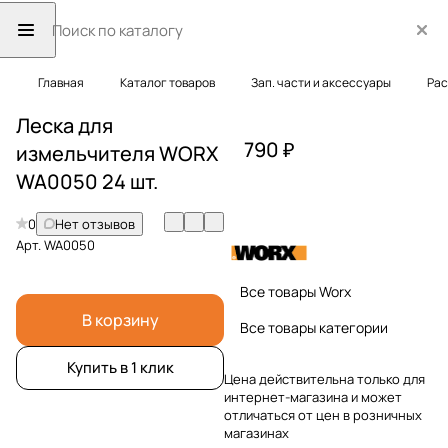
Главная
Каталог товаров
Зап. части и аксессуары
Рас
Леска для
790 ₽
измельчителя WORX
WA0050 24 шт.
0
Нет отзывов
Арт.
WA0050
Все товары Worx
В корзину
Все товары категории
Купить в 1 клик
Цена действительна только для
интернет-магазина и может
отличаться от цен в розничных
магазинах