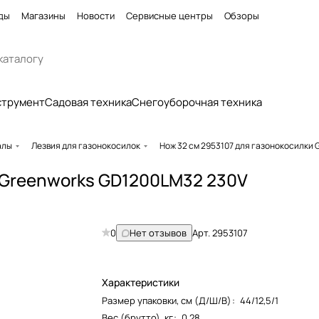
ды
Магазины
Новости
Сервисные центры
Обзоры
струмент
Садовая техника
Снегоуборочная техника
алы
Лезвия для газонокосилок
Нож 32 см 2953107 для газонокосилки
и Greenworks GD1200LM32 230V
0
Нет отзывов
Арт.
2953107
Характеристики
Размер упаковки, см (Д/Ш/В)
:
44/12,5/1
Вес (брутто), кг
:
0.28