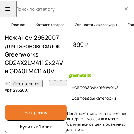
Главная
Каталог товаров
Зап. части и аксессуары
Рас
Нож 41 см 2962007
899 ₽
для газонокосилок
Greenworks
GD24X2LM411 2х24V
и GD40LM411 40V
0
Нет отзывов
Все товары Greenworks
Арт.
2962007
Все товары категории
В корзину
Цена действительна только для
интернет-магазина и может
отличаться от цен в розничных
Купить в 1 клик
магазинах