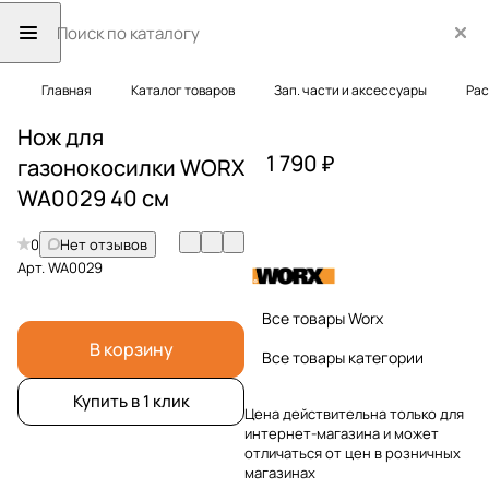
Главная
Каталог товаров
Зап. части и аксессуары
Рас
Нож для
1 790 ₽
газонокосилки WORX
WA0029 40 см
0
Нет отзывов
Арт.
WA0029
Все товары Worx
В корзину
Все товары категории
Купить в 1 клик
Цена действительна только для
интернет-магазина и может
отличаться от цен в розничных
магазинах